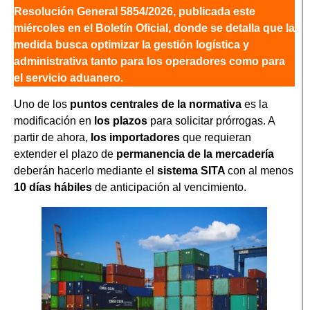
Resolución General 5854/2026, publicada este
miércoles en el Boletín Oficial, donde se detalla que la
medida busca optimizar la gestión logística y
administrativa tanto para los operadores como para
el servicio aduanero.
Uno de los
puntos centrales de la normativa
es la
modificación en
los plazos
para solicitar prórrogas. A
partir de ahora,
los importadores
que requieran
extender el plazo de
permanencia de la mercadería
deberán hacerlo mediante el
sistema SITA
con al menos
10 días hábiles
de anticipación al vencimiento.