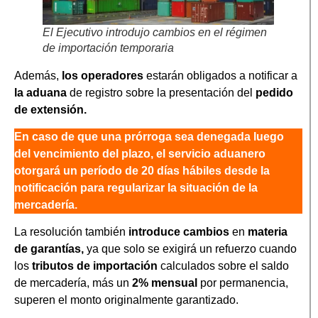
El Ejecutivo introdujo cambios en el régimen
de importación temporaria
Además,
los operadores
estarán obligados a notificar a
la aduana
de registro sobre la presentación del
pedido
de extensión.
En caso de que una prórroga sea denegada luego
del vencimiento del plazo, el servicio aduanero
otorgará un período de 20 días hábiles desde la
notificación para regularizar la situación de la
mercadería.
La resolución también
introduce cambios
en
materia
de garantías,
ya que solo se exigirá un refuerzo cuando
los
tributos de importación
calculados sobre el saldo
de mercadería, más un
2% mensual
por permanencia,
superen el monto originalmente garantizado.