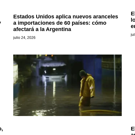
E
Estados Unidos aplica nuevos aranceles
l
y
a importaciones de 60 países: cómo
e
afectará a la Argentina
ju
julio 24, 2026
o,
E
a