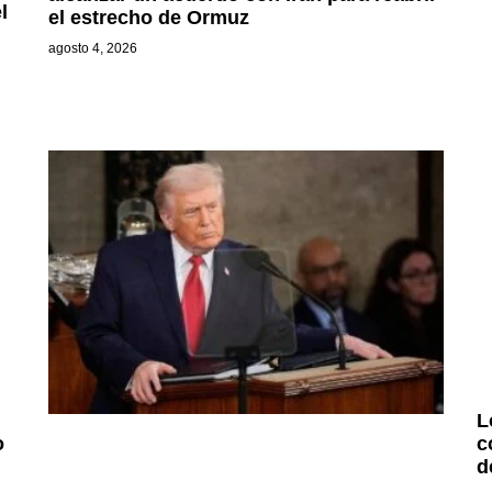
l
el estrecho de Ormuz
agosto 4, 2026
L
o
c
d