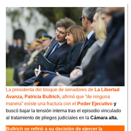
La presidenta del bloque de senadores de
La Libertad
Avanza, Patricia Bullrich,
afirmó que “de ninguna
manera” existe una fractura con el
Poder Ejecutivo
y
buscó bajar la tensión interna tras el episodio vinculado
al tratamiento de pliegos judiciales en la
Cámara alta.
Bullrich se refirió a su decisión de ejercer la