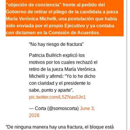
“objeción de conciencia” frente al pedido del
Gobierno de retirar el pliego de la candidata a jueza
María Verónica Michelli, una postulación que había
sido enviada por el propio Ejecutivo y ya contaba
con dictamen en la Comisión de Acuerdos.
“No hay riesgo de fractura”
Patricia Bullrich explicó los
motivos por los cuales rechazó el
retiro de la jueza María Verónica
Michelli y afirmó: “Yo lo he dicho
con claridad y el presidente lo
sabe, punto y aparte”.
pic.twitter.com/L5ZNax0Jn1
— Corta (@somoscorta)
June 3,
2026
“De ninguna manera hay una fractura, el bloque está