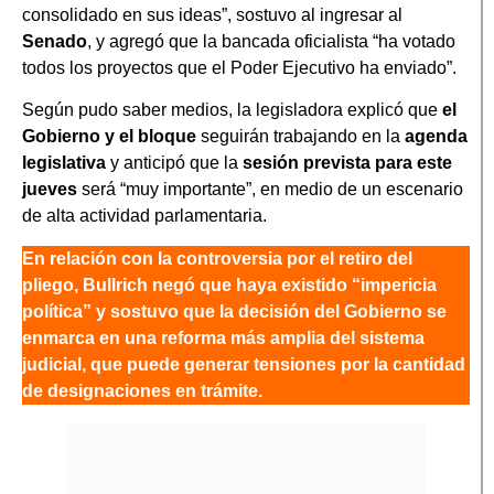
consolidado en sus ideas”, sostuvo al ingresar al
Senado
, y agregó que la bancada oficialista “ha votado
todos los proyectos que el Poder Ejecutivo ha enviado”.
Según pudo saber medios, la legisladora explicó que
el
Gobierno y el bloque
seguirán trabajando en la
agenda
legislativa
y anticipó que la
sesión prevista para este
jueves
será “muy importante”, en medio de un escenario
de alta actividad parlamentaria.
En relación con la controversia por el retiro del
pliego, Bullrich negó que haya existido “impericia
política” y sostuvo que la decisión del Gobierno se
enmarca en una reforma más amplia del sistema
judicial, que puede generar tensiones por la cantidad
de designaciones en trámite.