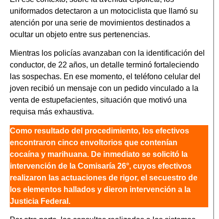
uniformados detectaron a un motociclista que llamó su
atención por una serie de movimientos destinados a
ocultar un objeto entre sus pertenencias.
Mientras los policías avanzaban con la identificación del
conductor, de 22 años, un detalle terminó fortaleciendo
las sospechas. En ese momento, el teléfono celular del
joven recibió un mensaje con un pedido vinculado a la
venta de estupefacientes, situación que motivó una
requisa más exhaustiva.
Como resultado del procedimiento, los efectivos
encontraron cinco envoltorios que contenían
cocaína y marihuana. De inmediato se solicitó la
intervención de la Comisaría 26°, cuyos efectivos
realizaron las actuaciones de rigor, el secuestro de
los elementos hallados y dieron intervención a la
Justicia Federal.