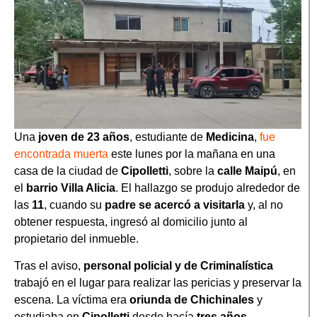
Una
joven de 23 años
, estudiante de
Medicina
,
fue
encontrada muerta
este lunes por la mañana en una
casa de la ciudad de
Cipolletti
, sobre la
calle Maipú
, en
el
barrio Villa Alicia
. El hallazgo se produjo alrededor de
las
11
, cuando su
padre se acercó a visitarla
y, al no
obtener respuesta, ingresó al domicilio junto al
propietario del inmueble.
Tras el aviso,
personal policial y de Criminalística
trabajó en el lugar para realizar las pericias y preservar la
escena. La víctima era
oriunda de Chichinales
y
estudiaba en
Cipolletti
desde hacía
tres años.