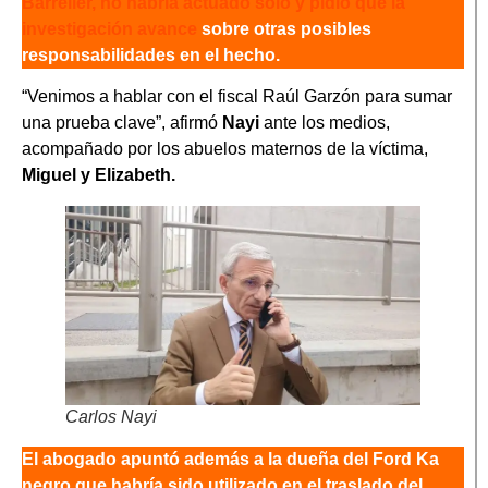
Barrelier, no habría actuado solo y pidió que la
investigación avance
sobre otras posibles
responsabilidades en el hecho.
“Venimos a hablar con el fiscal Raúl Garzón para sumar
una prueba clave”, afirmó
Nayi
ante los medios,
acompañado por los abuelos maternos de la víctima,
Miguel y Elizabeth.
Carlos Nayi
El abogado apuntó además a la dueña del Ford Ka
negro que habría sido utilizado en el traslado del