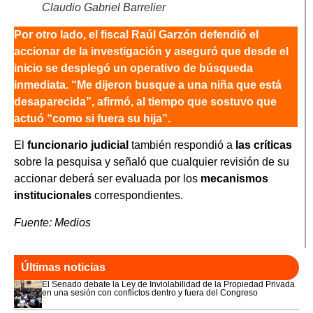
Claudio Gabriel Barrelier
Por otro lado, el fiscal Raúl Garzón defendió el
accionar de la investigación y aseguró que desde el
inicio se desplegó un operativo de búsqueda
inmediata. “Me dijeron busque a una niña que está
desaparecida”, afirmó, al tiempo que sostuvo que
actuó “como si fuera su hija”.
El
funcionario judicial
también respondió a
las críticas
sobre la pesquisa y señaló que cualquier revisión de su
accionar deberá ser evaluada por los
mecanismos
institucionales
correspondientes.
Fuente: Medios
Últimas noticias
El Senado debate la Ley de Inviolabilidad de la Propiedad Privada
en una sesión con conflictos dentro y fuera del Congreso