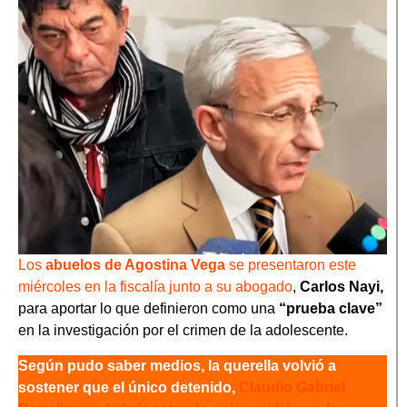
Los
abuelos de Agostina Vega
se presentaron este
miércoles en la fiscalía junto a su abogado
,
Carlos Nayi,
para aportar lo que definieron como una
“prueba clave”
en la investigación por el crimen de la adolescente.
Según pudo saber medios, la querella volvió a
sostener que el único detenido,
Claudio Gabriel