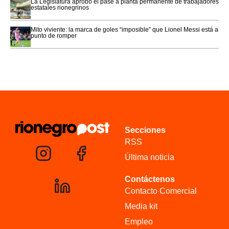
La Legislatura aprobó el pase a planta permanente de trabajadores
estatales rionegrinos
Mito viviente: la marca de goles “imposible” que Lionel Messi está a
punto de romper
Secciones
RSS
Última noticia
Contáctenos
Contacto Comercial
Media kit
Empleo