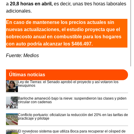
a
20,8 horas en abril,
es decir, unas tres horas laborales
adicionales.
En caso de mantenerse los precios actuales sin
nuevas actualizaciones, el estudio proyecta que el
sobrecosto anual en combustible para los hogares
con auto podría alcanzar los $466.497.
Fuente: Medios
Últimas noticias
Ley de Tierras: el Senado aprobó el proyecto y así votaron los
neuquinos
Bariloche amaneció bajo la nieve: suspendieron las clases y piden
circular con cadenas
Conflicto portuario: oficializan la reducción del 20% en las tarifas de
practicaje y pilotaje
El novedoso sistema que utiliza Boca para recuperar el césped de