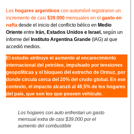
Los
hogares argentinos
con automóvil registraron un
incremento de casi
$39.000
mensuales en el
gasto en
nafta
desde el inicio del conflicto bélico en
Medio
Oriente
entre
Irán, Estados Unidos e Israel,
según un
informe del
Instituto Argentina Grande
(IAG) al que
accedió medios.
El estudio atribuye el aumento al encarecimiento
internacional del petróleo, impulsado por tensiones
geopolíticas y el bloqueo del estrecho de Ormuz, por
donde circula cerca del 20% del crudo global. En ese
contexto, el impacto alcanzó al 46,5% de los hogares
del país, que son los que poseen vehículo.
Los hogares con auto enfrentan un gasto
mensual extra de casi $39.000 por el
aumento del combustible