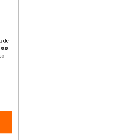
ra de
 sus
por