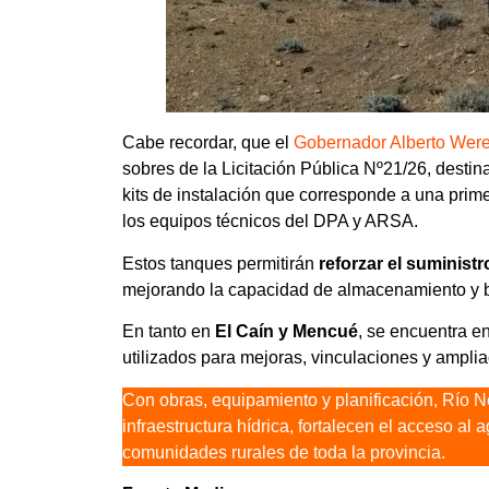
Cabe recordar, que el
Gobernador Alberto Were
sobres de la Licitación Pública Nº21/26, destin
kits de instalación que corresponde a una prime
los equipos técnicos del DPA y ARSA.
Estos tanques permitirán
reforzar el suminist
mejorando la capacidad de almacenamiento y br
En tanto en
El Caín y Mencué
, se encuentra en
utilizados para mejoras, vinculaciones y ampliac
Con obras, equipamiento y planificación, Río N
infraestructura hídrica, fortalecen el acceso a
comunidades rurales de toda la provincia.