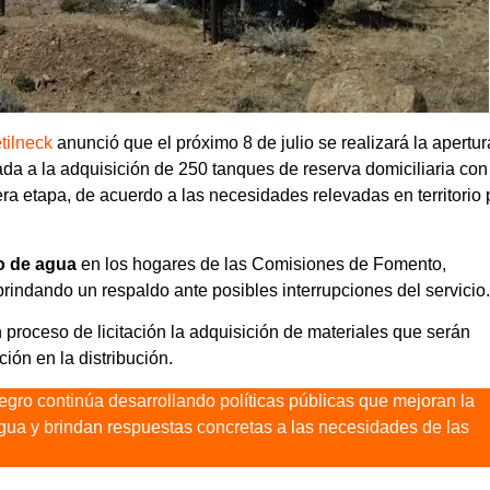
tilneck
anunció que el próximo 8 de julio se realizará la apertu
ada a la adquisición de 250 tanques de reserva domiciliaria con
ra etapa, de acuerdo a las necesidades relevadas en territorio 
ro de agua
en los hogares de las Comisiones de Fomento,
indando un respaldo ante posibles interrupciones del servicio.
 proceso de licitación la adquisición de materiales que serán
ión en la distribución.
egro continúa desarrollando políticas públicas que mejoran la
l agua y brindan respuestas concretas a las necesidades de las