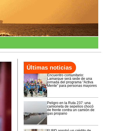
Últimas noticias
Encuentro comunitario:
Lamarque será sede de una
jornada del programa “Activa
Mente” para personas mayores
Peligro en la Ruta 237: una
camioneta de sepelios chocó
de frente contra un camión de
gas propano
El BID aprobó un crédito de