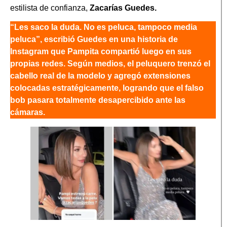
estilista de confianza,
Zacarías Guedes.
“Les saco la duda. No es peluca, tampoco media
peluca”, escribió Guedes en una historia de
Instagram que Pampita compartió luego en sus
propias redes. Según medios, el peluquero trenzó el
cabello real de la modelo y agregó extensiones
colocadas estratégicamente, logrando que el falso
bob pasara totalmente desapercibido ante las
cámaras.