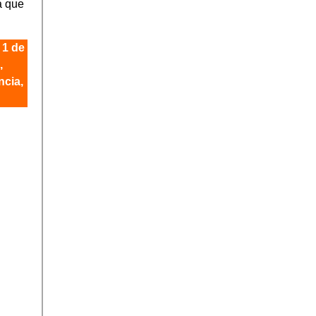
a que
l
1 de
,
ncia,