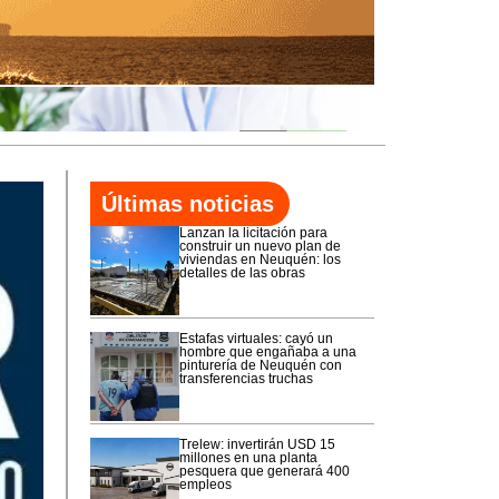
Últimas noticias
Lanzan la licitación para
construir un nuevo plan de
viviendas en Neuquén: los
detalles de las obras
Estafas virtuales: cayó un
hombre que engañaba a una
pinturería de Neuquén con
transferencias truchas
Trelew: invertirán USD 15
millones en una planta
pesquera que generará 400
empleos