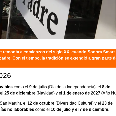
se remonta a comienzos del siglo XX, cuando Sonora Smart
dre. Con el tiempo, la tradición se extendió a gran parte d
2026
ovibles
como el
9 de julio
(Día de la Independencia), el
8 de
 el
25 de diciembre
(Navidad) y el
1 de enero de 2027
(Año Nu
San Martín), el
12 de octubre
(Diversidad Cultural) y el
23 de
ías no laborables
como el
10 de julio y el 7 de diciembre
.