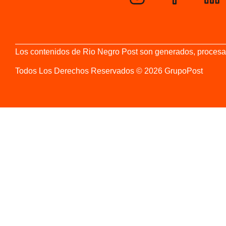
Los contenidos de Rio Negro Post son generados, procesados
Todos Los Derechos Reservados © 2026 GrupoPost