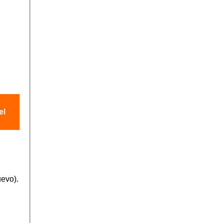
el
evo).