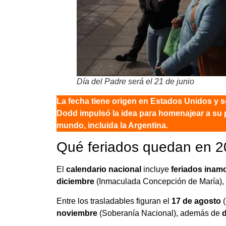
Día del Padre será el 21 de junio
La fecha tiene origen en Estados Unidos y 
Dodd impulsó la idea para homenajear a su pa
mundo, incluida la Argentina.
Qué feriados quedan en 
El
calendario nacional
incluye
feriados inam
diciembre
(Inmaculada Concepción de María),
Entre los trasladables figuran el
17 de agosto
(
noviembre
(Soberanía Nacional), además de
d