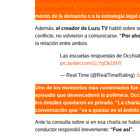
Consultado por el reclamo económico present
fue contundente: “Está judicializado, así qu
monto de la demanda o a la estrategia legal
Además,
el creador de Luzu TV
habló sobre s
conflicto, no volvieron a comunicarse.
“Por aho
la relación entre ambos.
Las escuetas respuestas de Occhiat
pic.twitter.com/1LYqOb16HI
— Real Time (@RealTimeRating)
J
Uno de los momentos más comentados fue c
episodio que desencadenó la polémica. Occh
los detalles quedaron en privado. “La charl
conversación que “va a quedar en el ámbito
Ante la consulta sobre si en esa charla se hab
conductor respondió brevemente:
“Fue así”
.