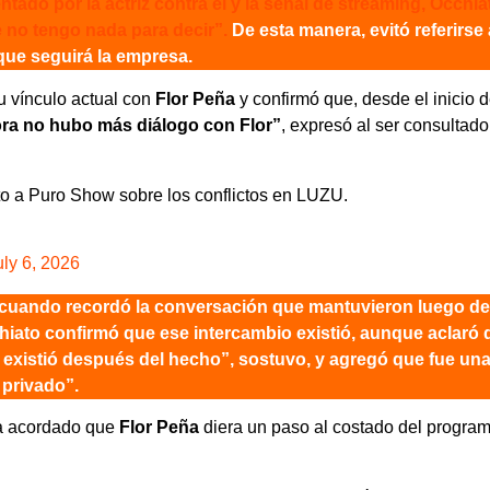
ado por la actriz contra él y la señal de streaming, Occhia
e no tengo nada para decir”.
De esta manera, evitó referirse 
 que seguirá la empresa.
u vínculo actual con
Flor Peña
y confirmó que, desde el inicio d
ra no hubo más diálogo con Flor”
, expresó al ser consultado
o a Puro Show sobre los conflictos en LUZU.
uly 6, 2026
uando recordó la conversación que mantuvieron luego de
iato confirmó que ese intercambio existió, aunque aclaró 
a existió después del hecho”, sostuvo, y agregó que fue un
 privado”.
ía acordado que
Flor Peña
diera un paso al costado del program