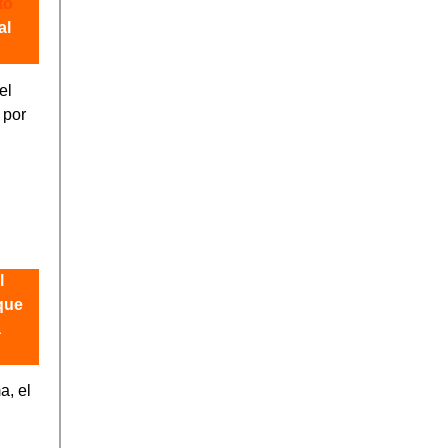
to
al
el
 por
l
que
a
a, el