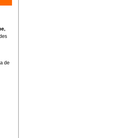
he,
ades
ia de