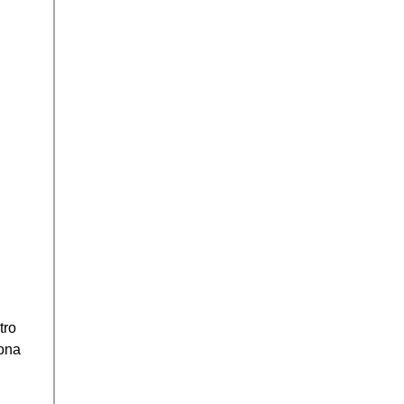
tro
zona