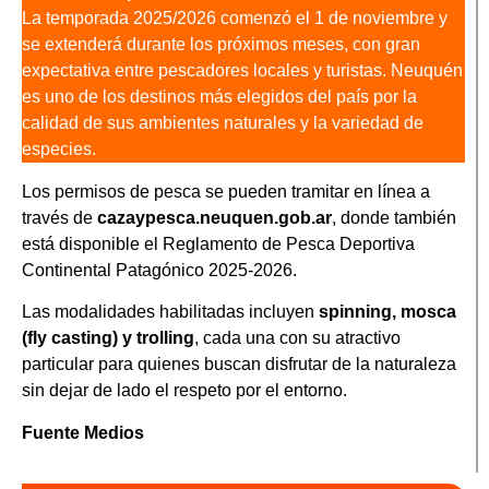
La temporada 2025/2026 comenzó el 1 de noviembre y
se extenderá durante los próximos meses, con gran
expectativa entre pescadores locales y turistas. Neuquén
es uno de los destinos más elegidos del país por la
calidad de sus ambientes naturales y la variedad de
especies.
Los permisos de pesca se pueden tramitar en línea a
través de
cazaypesca.neuquen.gob.ar
, donde también
está disponible el Reglamento de Pesca Deportiva
Continental Patagónico 2025-2026.
Las modalidades habilitadas incluyen
spinning, mosca
(fly casting) y trolling
, cada una con su atractivo
particular para quienes buscan disfrutar de la naturaleza
sin dejar de lado el respeto por el entorno.
Fuente Medios