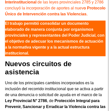
Interinstitucional
de las leyes provinciales 2785 y 2786
concluyó la incorporación de aportes al nuev
o Protocolo
Único de Intervención contra las Violencias.
El trabajo permitió consolidar un documento
elaborado de manera conjunta por organismos
provinciales y representantes del Poder Judicial, con
el objetivo de adecuar los mecanismos de actuación
a la normativa vigente y a la actual estructura
institucional.
Nuevos circuitos de
asistencia
Uno de los principales cambios incorporados es la
inclusión del recorrido institucional que se activa a partir
de una denuncia o solicitud de ayuda en el marco de la
Ley Provincial N° 2786
, de
Protección Integral para
Prevenir, Sancionar y Erradicar la Violencia contra las