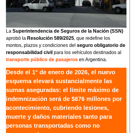
La
Superintendencia de Seguros de la Nación (SSN)
aprobó la
Resolución 589/2025
, que redefine los
montos, plazos y condiciones del
seguro obligatorio de
responsabilidad civil
para los vehículos destinados al
transporte público de pasajeros
en Argentina.
Desde el 1° de enero de 2026, el nuevo
esquema elevará sustancialmente las
sumas aseguradas: el límite máximo de
indemnización será de $676 millones por
acontecimiento, cubriendo lesiones,
muerte y daños materiales tanto para
personas transportadas como no