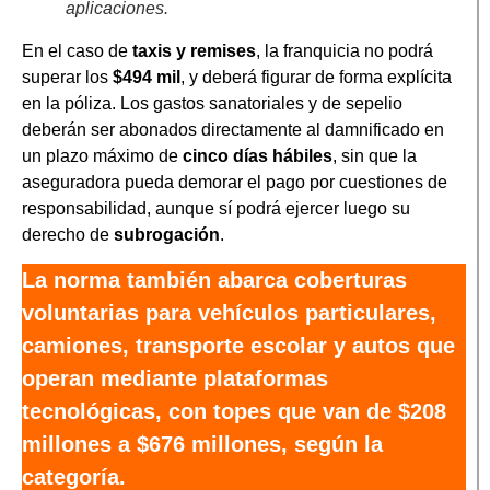
aplicaciones.
En el caso de
taxis y remises
, la franquicia no podrá
superar los
$494 mil
, y deberá figurar de forma explícita
en la póliza. Los gastos sanatoriales y de sepelio
deberán ser abonados directamente al damnificado en
un plazo máximo de
cinco días hábiles
, sin que la
aseguradora pueda demorar el pago por cuestiones de
responsabilidad, aunque sí podrá ejercer luego su
derecho de
subrogación
.
La norma también abarca coberturas
voluntarias para vehículos particulares,
camiones, transporte escolar y autos que
operan mediante plataformas
tecnológicas, con topes que van de $208
millones a $676 millones, según la
categoría.