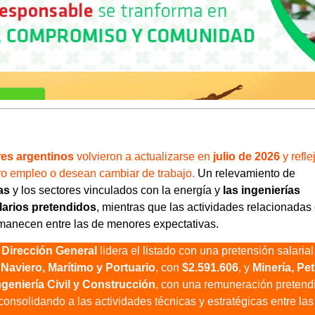
res argentinos
volvieron a actualizarse en
julio de 2026
y refle
o empleo o desean cambiar de trabajo.
Un relevamiento de
cas
y los sectores vinculados con la energía y
las ingenierías
larios pretendidos
, mientras que las actividades relacionadas
ermanecen entre las de menores expectativas.
 Dirección General
lidera el listado con una pretensión salarial
n
Naviero, Marítimo y Portuario
, con
$2.591.606
, y
Minería, Pe
ngeniería Civil y Construcción
, con una remuneración pretend
 consolidando a las actividades técnicas y estratégicas entre las