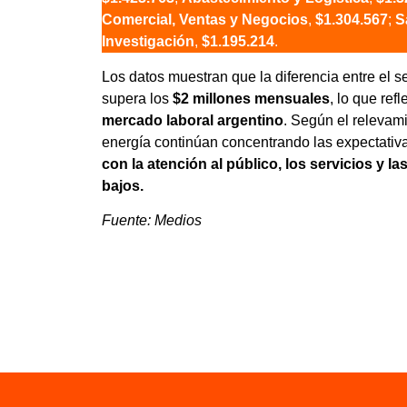
Comercial, Ventas y Negocios
,
$1.304.567
;
S
Investigación
,
$1.195.214
.
Los datos muestran que la diferencia entre el se
supera los
$2 millones mensuales
, lo que refl
mercado laboral argentino
. Según el relevami
energía continúan concentrando las expectativ
con la atención al público, los servicios y 
bajos.
Fuente: Medios