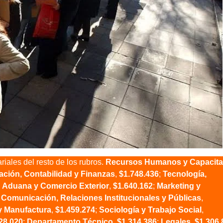
riales del resto de los rubros.
Recursos Humanos y Capacita
ación, Contabilidad y Finanzas
,
$1.748.436
;
Tecnología,
;
Aduana y Comercio Exterior
,
$1.640.162
;
Marketing y
;
Comunicación, Relaciones Institucionales y Públicas
,
y Manufactura
,
$1.459.274
;
Sociología y Trabajo Social
,
28.020
;
Departamento Técnico
,
$1.314.386
;
Legales
,
$1.306.