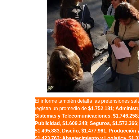
El informe también detalla las pretensiones sala
registra un promedio de
$1.752.181
;
Administr
Sistemas y Telecomunicaciones
,
$1.746.258
Publicidad
,
$1.609.248
;
Seguros
,
$1.572.366
$1.495.883
;
Diseño
,
$1.477.961
;
Producción 
$1.423.763
;
Abastecimiento y Logística
,
$1.3