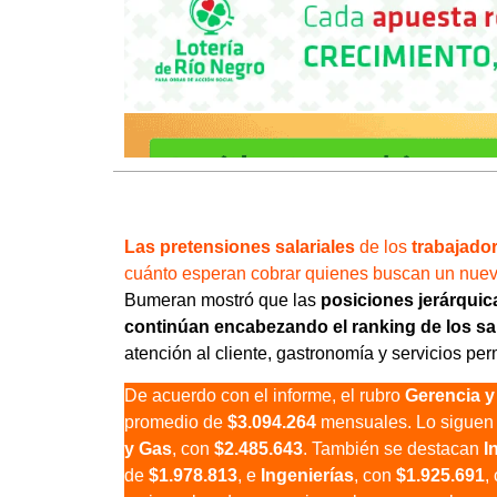
Las pretensiones salariales
de los
trabajado
cuánto esperan cobrar quienes buscan un nuev
Bumeran mostró que las
posiciones jerárqui
continúan encabezando el ranking de los sa
atención al cliente, gastronomía y servicios p
De acuerdo con el informe, el rubro
Gerencia y
promedio de
$3.094.264
mensuales. Lo sigue
y Gas
, con
$2.485.643
. También se destacan
I
de
$1.978.813
, e
Ingenierías
, con
$1.925.691
,