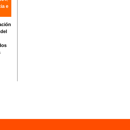
ia e
ación
 del
dos
s