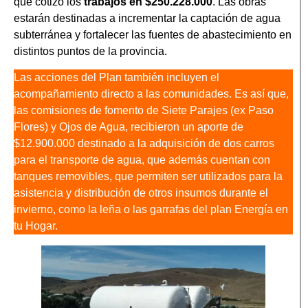
que cotizó los
trabajos en $250.228.000
. Las obras
estarán destinadas a incrementar la captación de agua
subterránea y fortalecer las fuentes de abastecimiento en
distintos puntos de la provincia.
Las acciones del Plan también incluyen el
acompañamiento directo a las comunidades. Es así que,
las comisiones de fomento de Siete Parajes (ex Paso
Flores) y Ojos de Agua, recibieron un aporte de
$12.900.000 destinado a la adquisición de dos carros
para el transporte de agua, que además cuentan con
tanques removibles, que permiten ser utilizados para la
asistencia y distribución de otros insumos durante el
invierno, como la leña o las garrafas del plan Energía en
tu Hogar.