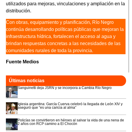
utilizados para mejoras, vinculaciones y ampliación en la
distribución.
Con obras, equipamiento y planificación, Río Negro
continúa desarrollando políticas públicas que mejoran la
infraestructura hídrica, fortalecen el acceso al agua y
brindan respuestas concretas a las necesidades de las
comunidades rurales de toda la provincia.
Fuente Medios
Últimas noticias
Sanguinetti deja JSRN y se incorpora a Cambia Río Negro
Iglesia argentina: García Cuerva celebró la llegada de León XIV y
aseguró que “es una caricia al alma”
Policías se convirtieron en héroes al salvar la vida de una nena de
2 años con RCP camino a El Chocón