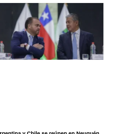
rgentina y Chile se reúnen en Neuquén