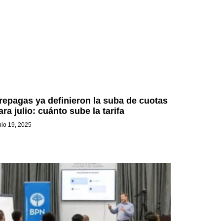
repagas ya definieron la suba de cuotas
ara julio: cuánto sube la tarifa
nio 19, 2025