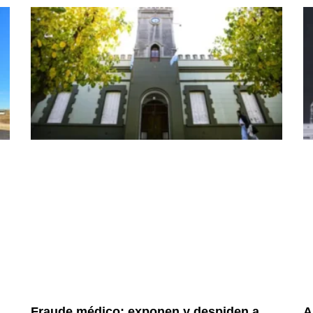
Fraude médico: exponen y despiden a
A