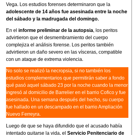
Vega. Los estudios forenses determinaron que la
adolescente de 14 años fue asesinada entre la noche
del sábado y la madrugada del domingo.
En el
informe preliminar de la autopsia
, los peritos
advirtieron que el desmembramiento del cuerpo
complejiza el análisis forense. Los peritos también
advirtieron un daño severo en las vísceras, compatible
con un ataque de extrema violencia.
No solo se realizó la necropsia, si no también los
estudios complementarios que permitirán saber a fondo
qué pasó aquel sábado 23 por la noche cuando la menor
ingresó al domicilio de Barrelier en el barrio Cofico y fue
asesinada. Una semana después del hecho, su cuerpo
fue hallado en un descampado en el barrio Ampliación
Nuevo Ferreyra.
Luego de que se haya difundido que el acusado había
intentado quitarse la vida, el
Servicio Penitenciario de