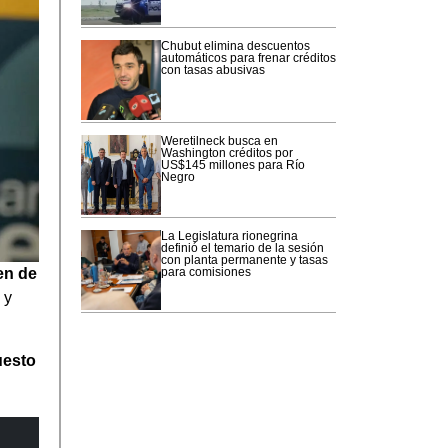
Chubut elimina descuentos
automáticos para frenar créditos
con tasas abusivas
Weretilneck busca en
Washington créditos por
US$145 millones para Río
Negro
La Legislatura rionegrina
definió el temario de la sesión
con planta permanente y tasas
para comisiones
en de
 y
uesto