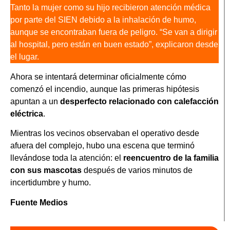
Tanto la mujer como su hijo recibieron atención médica
por parte del SIEN debido a la inhalación de humo,
aunque se encontraban fuera de peligro. “Se van a dirigir
al hospital, pero están en buen estado”, explicaron desde
el lugar.
Ahora se intentará determinar oficialmente cómo
comenzó el incendio, aunque las primeras hipótesis
apuntan a un
desperfecto relacionado con calefacción
eléctrica
.
Mientras los vecinos observaban el operativo desde
afuera del complejo, hubo una escena que terminó
llevándose toda la atención: el
reencuentro de la familia
con sus mascotas
después de varios minutos de
incertidumbre y humo.
Fuente Medios