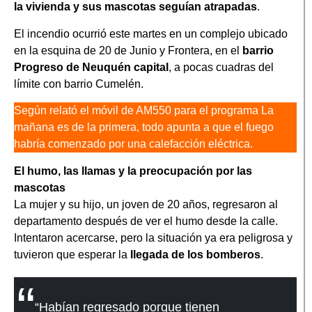
la vivienda y sus mascotas seguían atrapadas
.
El incendio ocurrió este martes en un complejo ubicado
en la esquina de 20 de Junio y Frontera, en el
barrio
Progreso de Neuquén capital
, a pocas cuadras del
límite con barrio Cumelén.
Según relató el móvil de AM550 para el programa La
mañana es de la primera, todo apunta a que el fuego
habría comenzado por una calefacción eléctrica.
El humo, las llamas y la preocupación por las
mascotas
La mujer y su hijo, un joven de 20 años, regresaron al
departamento después de ver el humo desde la calle.
Intentaron acercarse, pero la situación ya era peligrosa y
tuvieron que esperar la
llegada de los bomberos
.
“Habían regresado porque tienen