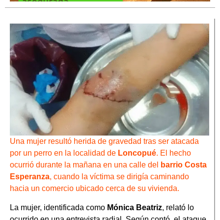
Una mujer resultó herida de gravedad tras ser atacada
por un perro en la localidad de
Loncopué
. El hecho
ocurrió durante la mañana en una calle del
barrio Costa
Esperanza
, cuando la víctima se dirigía caminando
hacia un comercio ubicado cerca de su vivienda.
La mujer, identificada como
Mónica Beatriz
, relató lo
ocurrido en una entrevista radial. Según contó, el ataque