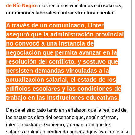
de Río Negro
a los reclamos vinculados con
salarios,
condiciones laborales e infraestructura escolar.
A través de un comunicado, Unter
aseguró que la administración provincial
no convocó a una instancia de
negociación que permita avanzar en la
resolución del conflicto, y sostuvo que
persisten demandas vinculadas a la
actualización salarial, el estado de los
edificios escolares y las condiciones de
trabajo en las instituciones educativas.
Desde el sindicato también señalaron que la realidad de
las escuelas dista del escenario que, según afirman,
intenta mostrar el Gobierno, y remarcaron que los
salarios continúan perdiendo poder adquisitivo frente a la