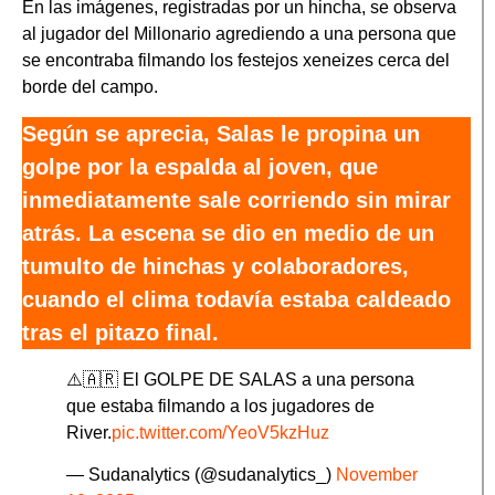
En las imágenes, registradas por un hincha, se observa
al jugador del Millonario agrediendo a una persona que
se encontraba filmando los festejos xeneizes cerca del
borde del campo.
Según se aprecia, Salas le propina un
golpe por la espalda al joven, que
inmediatamente sale corriendo sin mirar
atrás. La escena se dio en medio de un
tumulto de hinchas y colaboradores,
cuando el clima todavía estaba caldeado
tras el pitazo final.
⚠️🇦🇷 El GOLPE DE SALAS a una persona
que estaba filmando a los jugadores de
River.
pic.twitter.com/YeoV5kzHuz
— Sudanalytics (@sudanalytics_)
November