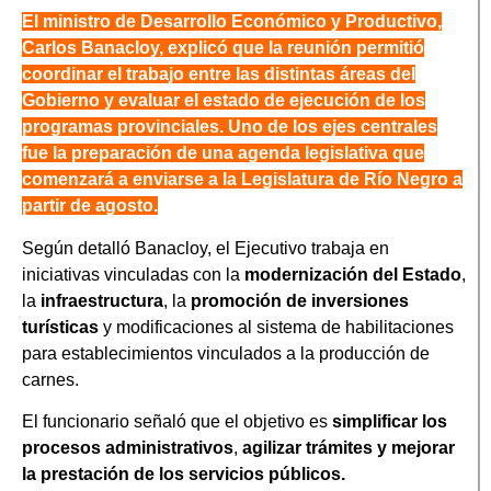
El ministro de Desarrollo Económico y Productivo,
Carlos Banacloy, explicó que la reunión permitió
coordinar el trabajo entre las distintas áreas del
Gobierno y evaluar el estado de ejecución de los
programas provinciales. Uno de los ejes centrales
fue la preparación de una agenda legislativa que
comenzará a enviarse a la Legislatura de Río Negro a
partir de agosto.
Según detalló Banacloy, el Ejecutivo trabaja en
iniciativas vinculadas con la
modernización del Estado
,
la
infraestructura
, la
promoción de inversiones
turísticas
y modificaciones al sistema de habilitaciones
para establecimientos vinculados a la producción de
carnes.
El funcionario señaló que el objetivo es
simplificar los
procesos administrativos
,
agilizar trámites y mejorar
la prestación de los servicios públicos.