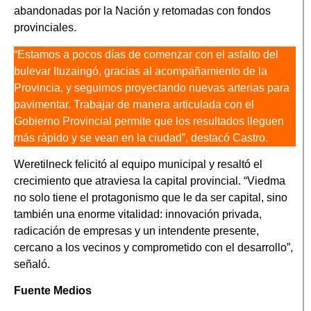
abandonadas por la Nación y retomadas con fondos
provinciales.
“Estamos a pocos días de comenzar con el asfalto del
bulevar Ituzaingó, gracias al acompañamiento de la
Provincia, y seguimos proyectando nuevas arterias para
pavimentar. Trabajar de manera articulada con el
Gobierno Provincial permite que los resultados lleguen
más rápido y se vean en la ciudad”, destacó Castro.
Weretilneck felicitó al equipo municipal y resaltó el
crecimiento que atraviesa la capital provincial. “Viedma
no solo tiene el protagonismo que le da ser capital, sino
también una enorme vitalidad: innovación privada,
radicación de empresas y un intendente presente,
cercano a los vecinos y comprometido con el desarrollo”,
señaló.
Fuente Medios