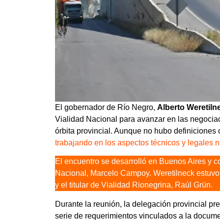
El gobernador de Río Negro,
Alberto Weretiln
Vialidad Nacional para avanzar en las negociac
órbita provincial. Aunque no hubo definiciones 
trabajando en los aspectos técnicos y legales n
El encuentro se desarrolló en Buenos Aires y co
Nacional, Marcelo Campoy. Weretilneck estuvo 
y el titular de Vialidad Rionegrina, Raúl Grün.
Durante la reunión, la delegación provincial pr
serie de requerimientos vinculados a la docum