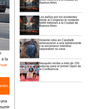
Buenos Aires
Los daños por los incidentes
frente al Congreso le costarán
$468 millones a la Ciudad de
Buenos Aires
Violento robo en Cipolletti:
amenazaron a una adolescente
y la encerraron mientras
saqueaban su casa
e
 a la
Neuquén recibe a más de 150
nuar
judocas para el primer Open de
la Confluencia
rren,
ó una
asumir