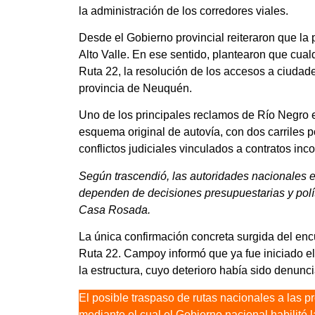
la administración de los corredores viales.
Desde el Gobierno provincial reiteraron que la p
Alto Valle. En ese sentido, plantearon que cual
Ruta 22, la resolución de los accesos a ciudad
provincia de Neuquén.
Uno de los principales reclamos de Río Negro e
esquema original de autovía, con dos carriles p
conflictos judiciales vinculados a contratos in
Según trascendió, las autoridades nacionales 
dependen de decisiones presupuestarias y polít
Casa Rosada.
La única confirmación concreta surgida del encu
Ruta 22. Campoy informó que ya fue iniciado el
la estructura, cuyo deterioro había sido denunc
El posible traspaso de rutas nacionales a las p
mediante el cual el Gobierno nacional habilitó 