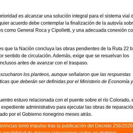
rioridad es alcanzar una solución integral para el sistema vial 
quier acuerdo debe contemplar la finalización de la autovía sobr
es como General Roca y Cipolletti, y una adecuada conexión co
s que la Nación concluya las obras pendientes de la Ruta 22 b
or sentido de circulación. Además, exige que se resuelvan los
conclusos antes de avanzar con el traspaso.
escucharon los planteos, aunque señalaron que las respuestas
icas que deberán ser definidas por el Ministerio de Economía y
entro estuvo relacionada con el puente sobre el río Colorado, 
 expediente administrativo para ejecutar las obras de reparació
iado por el Gobierno rionegrino meses atrás.
rovincias tomó impulso tras la publicación del Decreto 256/2026
la posibilidad de delegar concesiones viales en distintas