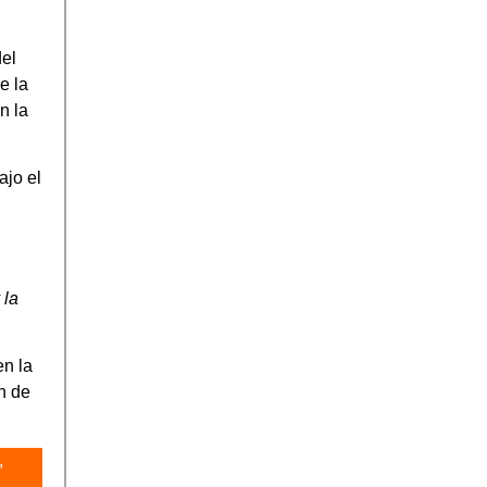
del
e la
n la
ajo el
 la
en la
n de
,