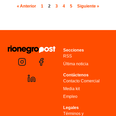
« Anterior
1
2
3
4
5
Siguiente »
Secciones
RSS
Última noticia
Contáctenos
Contacto Comercial
Media kit
Empleo
Legales
Términos y